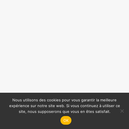
s'ouvre
s'ouvre
dans
dans
une
une
nouvelle
nouvelle
fenêtre
fenêtre
Nous utilisons des cookies pour vous garantir la meilleure
expérience sur notre site web. Si vous continuez à utiliser ce
site, nous supposerons que vous en êtes satisfait.
OK